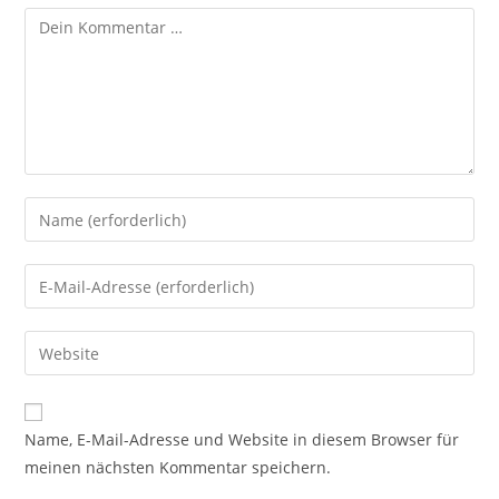
Kommentar
Gib
deinen
Namen
Gib
oder
deine
Benutzernamen
E-
Gib
zum
Mail-
deine
Kommentieren
Adresse
Website-
ein
zum
URL
Name, E-Mail-Adresse und Website in diesem Browser für
Kommentieren
ein
meinen nächsten Kommentar speichern.
ein
(optional)