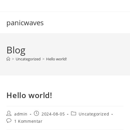
Zum
Inhalt
springen
panicwaves
Blog
>
Uncategorized
>
Hello world!
Hello world!
Beitrags-
Beitrag
Beitrags-
admin
2024-08-05
Uncategorized
Autor:
veröffentlicht:
Kategorie:
Beitrags-
1 Kommentar
Kommentare: